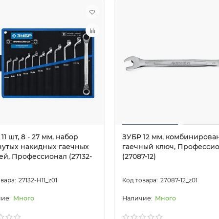
11 шт, 8 - 27 мм, набор
ЗУБР 12 мм, комбиниров
нутых накидных гаечных
гаечный ключ, Професси
ей, Профессионал (27132-
(27087-12)
27132-H11_z01
27087-12_z01
Много
Много