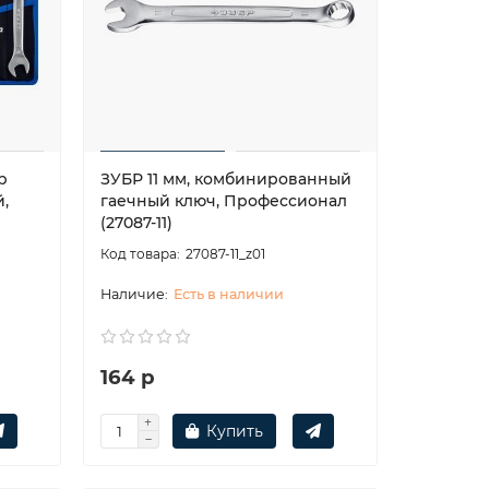
р
ЗУБР 11 мм, комбинированный
,
гаечный ключ, Профессионал
(27087-11)
27087-11_z01
Есть в наличии
164 р
Купить