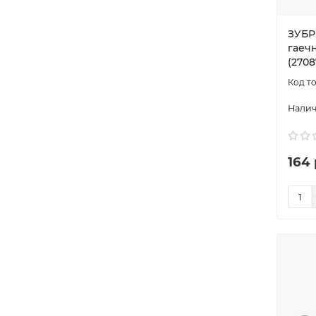
ЗУБР
гаеч
(2708
164 