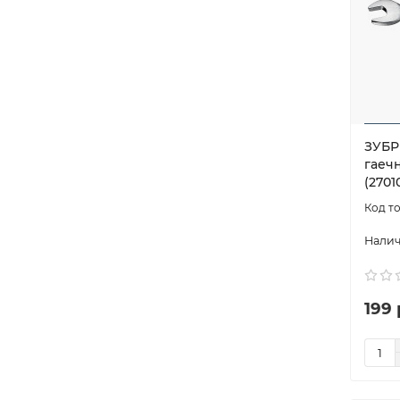
ЗУБР 
гаеч
(27010
199 