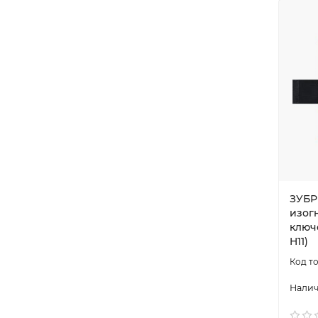
ЗУБР 
изог
ключ
H11)