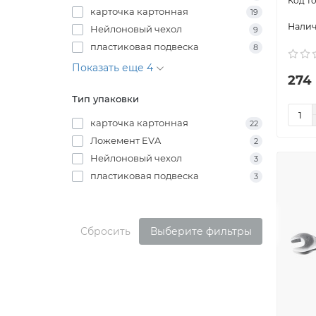
карточка картонная
19
Нейлоновый чехол
9
пластиковая подвеска
8
Показать еще 4
274
Тип упаковки
карточка картонная
22
Ложемент EVA
2
Нейлоновый чехол
3
пластиковая подвеска
3
Сбросить
Выберите фильтры