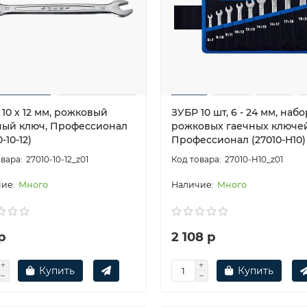
10 х 12 мм, рожковый
ЗУБР 10 шт, 6 - 24 мм, набо
ный ключ, Профессионал
рожковых гаечных ключей
-10-12)
Профессионал (27010-H10)
27010-10-12_z01
27010-H10_z01
Много
Много
р
2 108 р
Купить
Купить