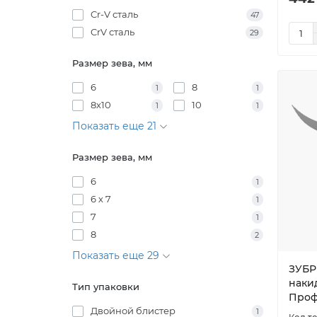
Cr-V сталь
47
CrV сталь
29
Размер зева, мм
6
8
1
1
8х10
10
1
1
Показать еще 21
Размер зева, мм
6
1
6 х 7
1
7
1
8
2
Показать еще 29
ЗУБР 
наки
Тип упаковки
Профе
Двойной блистер
1