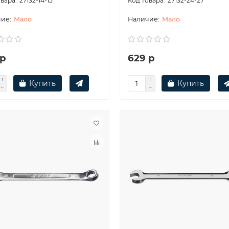
27132-14-15
27132-24-27
Мало
Мало
 р
629 р
Купить
Купить