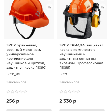
ЗУБР оранжевая,
ЗУБР ТРИАДА, защитная
реечный механизм,
каска в комплекте с
универсальное
наушниками и
крепление для
защитным сетчатым
наушников и щитков,
экраном, Профессионал
защитная каска (11090)
(11099)
11090_z01
11099
Закончился
Закончился
256 р
2 338 р