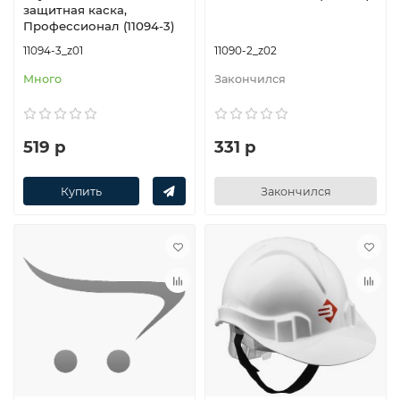
защитная каска,
Профессионал (11094-3)
11094-3_z01
11090-2_z02
Много
Закончился
519 р
331 р
Купить
Закончился