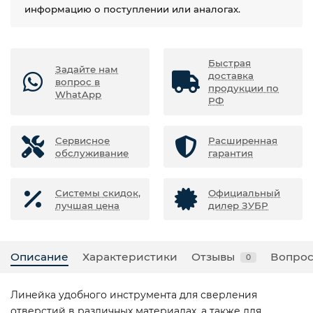
информацию о поступлении или аналогах.
Быстрая
Задайте нам
доставка
вопрос в
продукции по
WhatApp
РФ
Сервисное
Расширенная
обслуживание
гарантия
Системы скидок,
Официальный
лучшая цена
дилер ЗУБР
Описание
Характеристики
Отзывы
Вопрос
0
Линейка удобного инструмента для сверления
отверстий в различных материалах, а также для