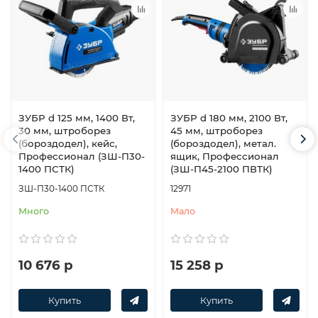
ЗУБР d 125 мм, 1400 Вт,
ЗУБР d 180 мм, 2100 Вт,
30 мм, штроборез
45 мм, штроборез
(бороздодел), кейс,
(бороздодел), метал.
Профессионал (ЗШ-П30-
ящик, Профессионал
1400 ПСТК)
(ЗШ-П45-2100 ПВТК)
ЗШ-П30-1400 ПСТК
12971
Много
Мало
10 676 р
15 258 р
Купить
Купить