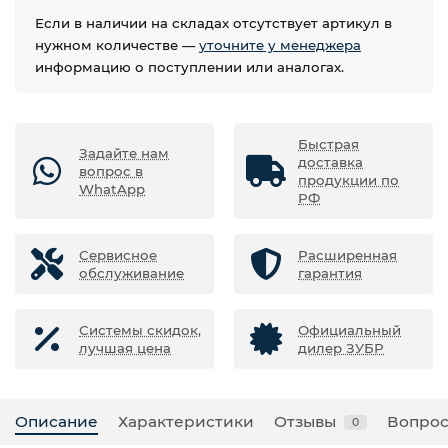
Если в наличии на складах отсутствует артикул в
нужном количестве —
уточните у менеджера
информацию о поступлении или аналогах.
Быстрая
Задайте нам
доставка
вопрос в
продукции по
WhatApp
РФ
Сервисное
Расширенная
обслуживание
гарантия
Системы скидок,
Официальный
лучшая цена
дилер ЗУБР
Описание
Характеристики
Отзывы
Вопрос
0