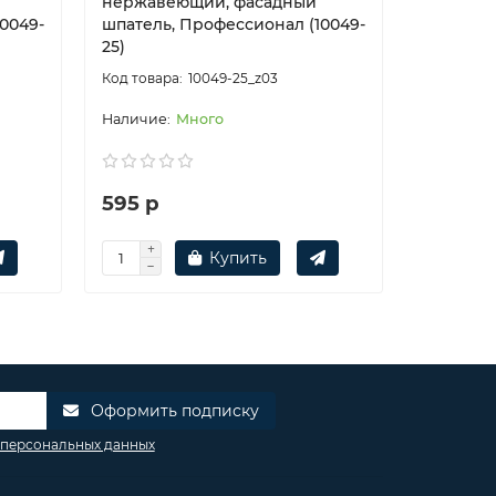
нержавеющий, фасадный
нержаве
0049-
шпатель, Профессионал (10049-
шпатель,
25)
35)
10049-25_z03
Много
595 р
740 р
Купить
Оформить подписку
 персональных данных