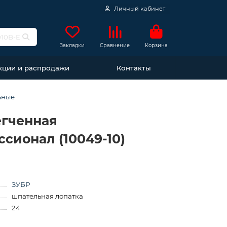
Личный кабинет
Закладки
Сравнение
Корзина
кции и распродажи
Контакты
ьные
егченная
сионал (10049-10)
ЗУБР
шпательная лопатка
24