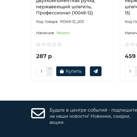
двухкомпонентная ручка,
нерж
нержавеющий шпатель,
шпат
Профессионал (10049-12)
15)
10049-12_z03
Много
287 р
459
Купить
Будьте в центре событий - подпишит
на наши новости! Новинки, скидки,
акции.