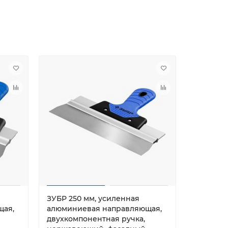
ЗУБР 250 мм, усиленная
ЗУБР 35
щая,
алюминиевая направляющая,
алюмини
двухкомпонентная ручка,
двухком