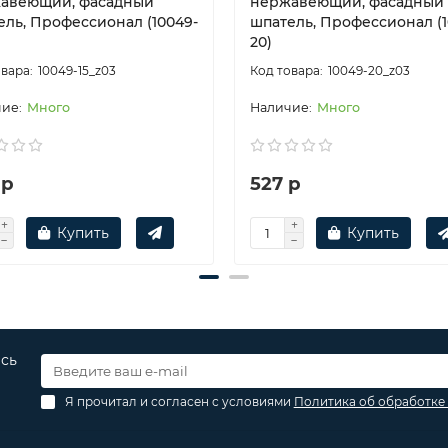
авеющий, фасадный
нержавеющий, фасадный
ель, Профессионал (10049-
шпатель, Профессионал (1
20)
10049-15_z03
10049-20_z03
Много
Много
 р
527 р
Купить
Купить
есь
Я прочитал и согласен с условиями
Политика об обработке