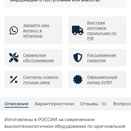
информацию о поступлении или аналогах.
Быстрая
Задайте нам
доставка
вопрос в
продукции по
WhatApp
РФ
Сервисное
Расширенная
обслуживание
гарантия
Системы скидок,
Официальный
лучшая цена
дилер ЗУБР
Описание
Характеристики
Отзывы
Вопрос
0
Изготовлены в РОССИИ на современном
высокотехнологичном оборудовании по оригинальной