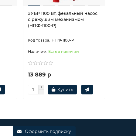
ЗУБР 1100 Вт, фекальный насос
ЗУБР 150
с режущим механизмом
с режущ
(НПФ-1100-Р)
(НПФ-150
НПФ-1100-Р
Есть в наличии
13 889 р
16 337 
Купить
Оформить подписку