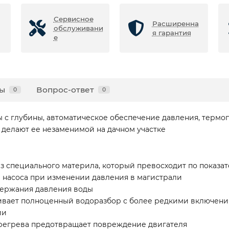
Сервисное
Расширенна
обслуживани
я гарантия
е
ы
Вопрос-ответ
0
0
ы с глубины, автоматическое обеспечение давления, термо
 делают ее незаменимой на дачном участке
з специального материла, который превосходит по показа
насоса при изменении давления в магистрали
держания давления воды
ивает полноценный водоразбор с более редкими включения
ии
ерегрева предотвращает повреждение двигателя