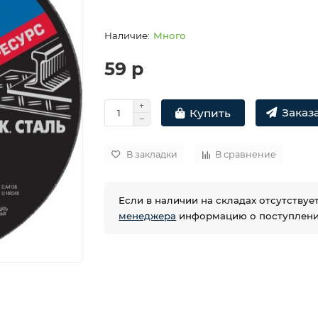
Много
59 р
Заказа
Купить
В закладки
В сравнение
Если в наличии на складах отсутству
менеджера
информацию о поступлении