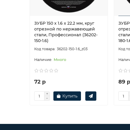
ЗУБР 150 x 1.6 x 22.2 мм, круг
ЗУБР 
отрезной по нержавеющей
отре
стали, Профессионал (36202-
стал
150-1.6)
180-1.
36202-150-1.6_z03
Много
72 р
89 
Купить