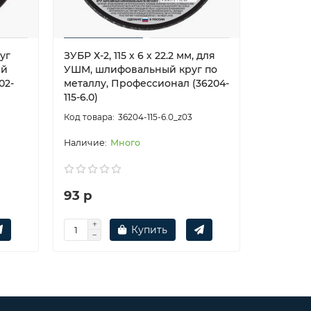
руг
ЗУБР Х-2, 115 х 6 х 22.2 мм, для
ЗУБР Х-2,
ей
УШМ, шлифовальный круг по
УШМ, шл
02-
металлу, Профессионал (36204-
металлу,
115-6.0)
125-6.0)
36204-115-6.0_z03
Много
93 р
111 р
Купить