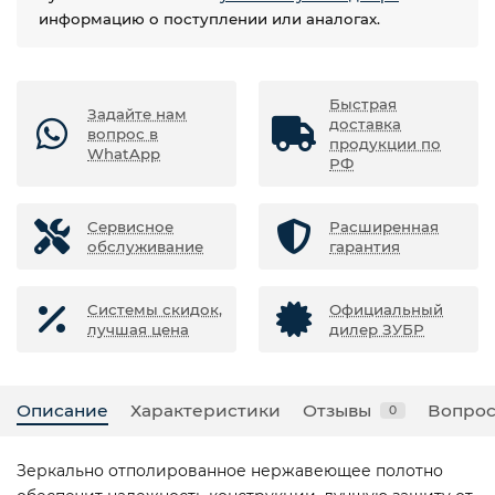
информацию о поступлении или аналогах.
Быстрая
Задайте нам
доставка
вопрос в
продукции по
WhatApp
РФ
Сервисное
Расширенная
обслуживание
гарантия
Системы скидок,
Официальный
лучшая цена
дилер ЗУБР
Описание
Характеристики
Отзывы
Вопрос
0
Зеркально отполированное нержавеющее полотно