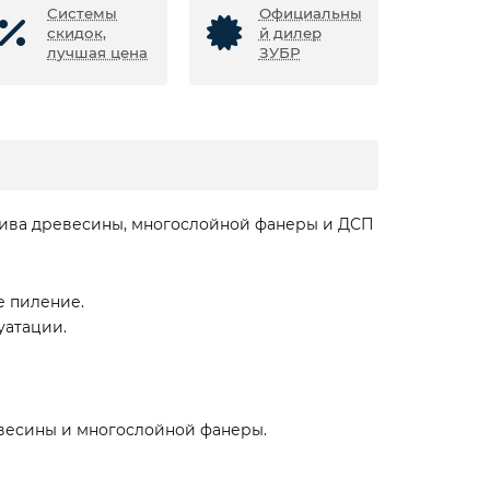
Системы
Официальны
скидок,
й дилер
лучшая цена
ЗУБР
сива древесины, многослойной фанеры и ДСП
е пиление.
уатации.
евесины и многослойной фанеры.