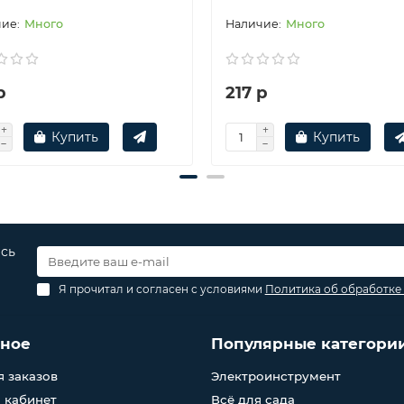
Много
Много
р
217 р
Купить
Купить
есь
Я прочитал и согласен с условиями
Политика об обработке
зное
Популярные категори
 заказов
Электроинструмент
 кабинет
Всё для сада