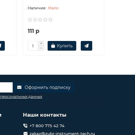
Мало
111 р
672 р
Купить
Оформить подписку
 персональных данных
и
Наши контакты
+7 800 775 42 74
zakaz@zubr-instrument-tech.ru