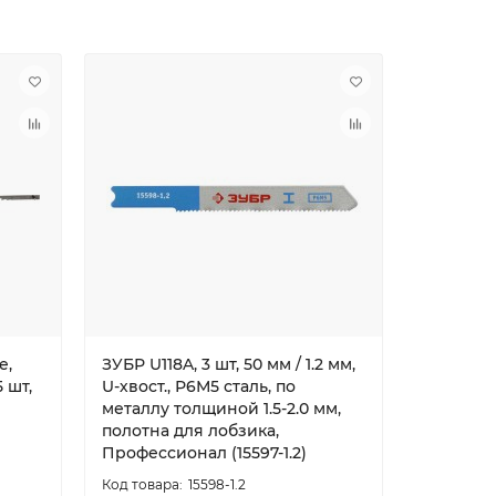
е,
ЗУБР U118A, 3 шт, 50 мм / 1.2 мм,
ЗУБР T-хв
5 шт,
U-хвост., Р6М5 сталь, по
бокс, 10
металлу толщиной 1.5-2.0 мм,
лобзика 
полотна для лобзика,
Профессионал (15597-1.2)
15598-1.2