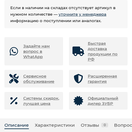
Если в наличии на складах отсутствует артикул в
нужном количестве —
уточните у менеджера
информацию о поступлении или аналогах.
Быстрая
Задайте нам
доставка
вопрос в
продукции по
WhatApp
РФ
Сервисное
Расширенная
обслуживание
гарантия
Системы скидок,
Официальный
лучшая цена
дилер ЗУБР
Описание
Характеристики
Отзывы
Вопрос
0