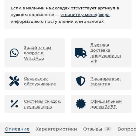
Если в наличии на складах отсутствует артикул в
нужном количестве —
уточните у менеджера
информацию о поступлении или аналогах.
Быстрая
Задайте нам
доставка
вопрос в
продукции по
WhatApp
РФ
Сервисное
Расширенная
обслуживание
гарантия
Системы скидок,
Официальный
лучшая цена
дилер ЗУБР
Описание
Характеристики
Отзывы
Вопрос
0