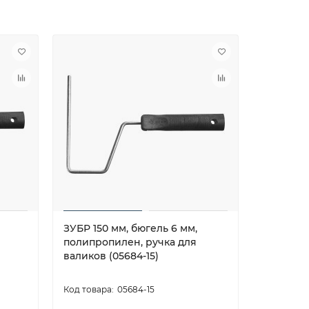
ЗУБР 150 мм, бюгель 6 мм,
ЗУБР 1,0 
полипропилен, ручка для
стержен
валиков (05684-15)
телеско
(05695-2.
05684-15