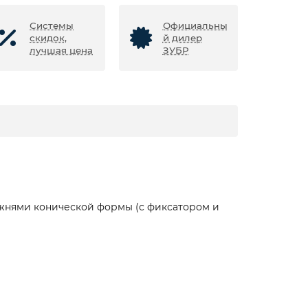
Системы
Официальны
скидок,
й дилер
лучшая цена
ЗУБР
ржнями конической формы (с фиксатором и