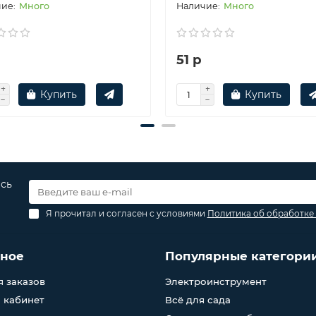
Много
Много
р
51 р
Купить
Купить
есь
Я прочитал и согласен с условиями
Политика об обработке
зное
Популярные категори
 заказов
Электроинструмент
 кабинет
Всё для сада