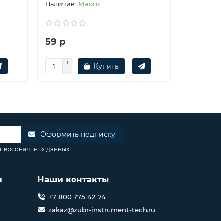
Много
59 р
391 р
Купить
Оформить подписку
 персональных данных
и
Наши контакты
+7 800 775 42 74
zakaz@zubr-instrument-tech.ru