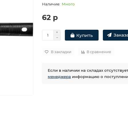
Много
62 р
Заказа
Купить
В закладки
В сравнение
Если в наличии на складах отсутству
менеджера
информацию о поступлении