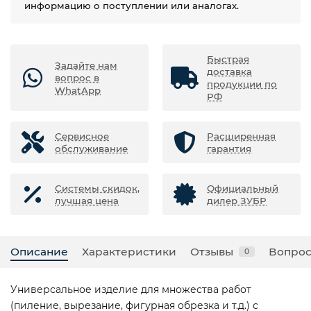
информацию о поступлении или аналогах.
Быстрая
Задайте нам
доставка
вопрос в
продукции по
WhatApp
РФ
Сервисное
Расширенная
обслуживание
гарантия
Системы скидок,
Официальный
лучшая цена
дилер ЗУБР
Описание
Характеристики
Отзывы
Вопрос
0
Универсальное изделие для множества работ
(пиление, вырезание, фигурная обрезка и т.д.) с