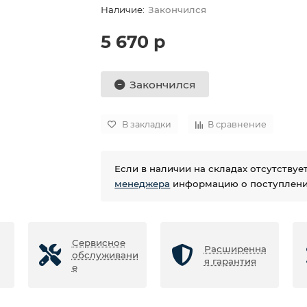
Закончился
5 670 р
Закончился
В закладки
В сравнение
Если в наличии на складах отсутству
менеджера
информацию о поступлении
Сервисное
Расширенна
обслуживани
я гарантия
е