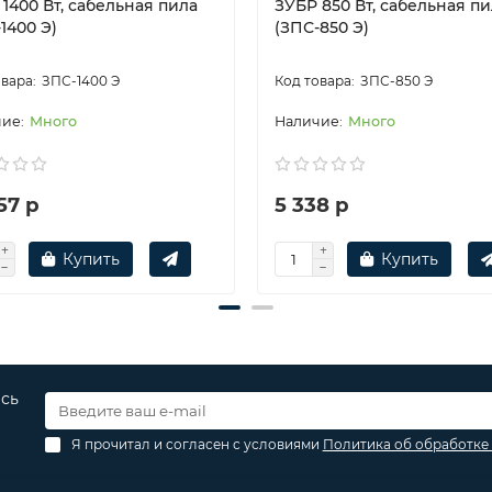
1400 Вт, сабельная пила
ЗУБР 850 Вт, сабельная п
1400 Э)
(ЗПС-850 Э)
ЗПС-1400 Э
ЗПС-850 Э
Много
Много
57 р
5 338 р
Купить
Купить
есь
Я прочитал и согласен с условиями
Политика об обработке