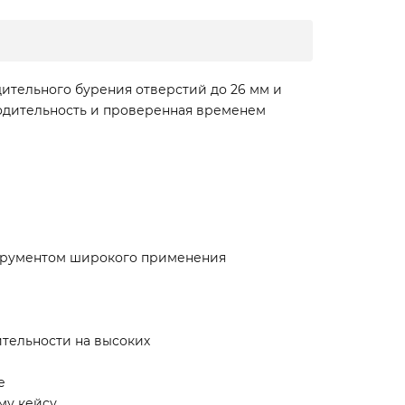
ительного бурения отверстий до 26 мм и
водительность и проверенная временем
струментом широкого применения
ительности на высоких
е
му кейсу