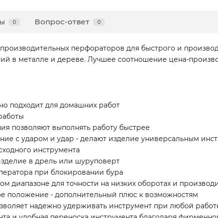
ы
Вопрос-ответ
0
0
 производительных перфораторов для быстрого и производ
стий в металле и дереве. Лучшее соотношение цена-произ
о подходит для домашних работ
работы
ния позволяют выполнять работу быстрее
ение с ударом и удар - делают изделие универсальным ин
сходного инструмента
зделие в дрель или шуруповерт
ператора при блокировании бура
м диапазоне для точности на низких оборотах и производ
ое положение - дополнительный плюс к возможностям
зволяет надежно удерживать инструмент при любой работ
та и удобная переноска инструмента благодаря фирменно