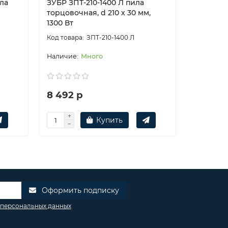
ила
ЗУБР ЗПТ-210-1400 Л пила
ЗУБР ЗПТ
торцовочная, d 210 х 30 мм,
торцовоч
1300 Вт
1600 Вт
ЗПТ-210-1400 Л
Много
8 492 р
14 442
Купить
Оформить подписку
 персональных данных