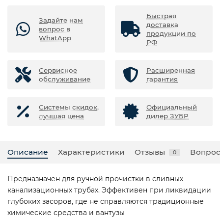
Быстрая
Задайте нам
доставка
вопрос в
продукции по
WhatApp
РФ
Сервисное
Расширенная
обслуживание
гарантия
Системы скидок,
Официальный
лучшая цена
дилер ЗУБР
Описание
Характеристики
Отзывы
Вопрос
0
Предназначен для ручной прочистки в сливных
канализационных трубах. Эффективен при ликвидации
глубоких засоров, где не справляются традиционные
химические средства и вантузы