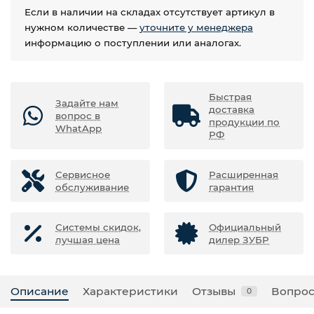
Если в наличии на складах отсутствует артикул в
нужном количестве —
уточните у менеджера
информацию о поступлении или аналогах.
Быстрая
Задайте нам
доставка
вопрос в
продукции по
WhatApp
РФ
Сервисное
Расширенная
обслуживание
гарантия
Системы скидок,
Официальный
лучшая цена
дилер ЗУБР
Описание
Характеристики
Отзывы
Вопрос
0