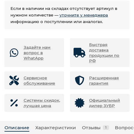
Если в наличии на складах отсутствует артикул в
нужном количестве —
уточните у менеджера
информацию о поступлении или аналогах.
Быстрая
Задайте нам
доставка
вопрос в
продукции по
WhatApp
РФ
Сервисное
Расширенная
обслуживание
гарантия
Системы скидок,
Официальный
лучшая цена
дилер ЗУБР
Описание
Характеристики
Отзывы
Вопрос
1