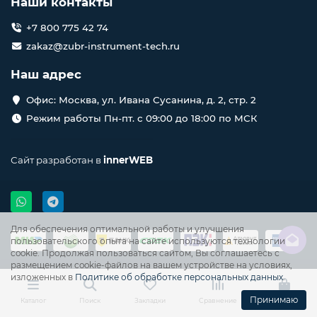
Наши контакты
+7 800 775 42 74
zakaz@zubr-instrument-tech.ru
Наш адрес
Офис: Москва, ул. Ивана Сусанина, д. 2, стр. 2
Режим работы Пн-пт. с 09:00 до 18:00 по МСК
Сайт разработан в
innerWEB
Для обеспечения оптимальной работы и улучшения
пользовательского опыта на сайте используются технологии
cookie. Продолжая пользоваться сайтом, Вы соглашаетесь с
размещением cookie-файлов на вашем устройстве на условиях,
изложенных в
Политике об обработке персональных данных
.
Принимаю
Каталог
Поиск
Закладки
Сравнение
Корзина