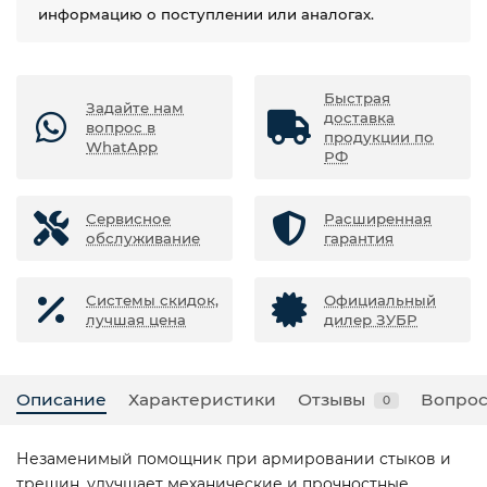
информацию о поступлении или аналогах.
Быстрая
Задайте нам
доставка
вопрос в
продукции по
WhatApp
РФ
Сервисное
Расширенная
обслуживание
гарантия
Системы скидок,
Официальный
лучшая цена
дилер ЗУБР
Описание
Характеристики
Отзывы
Вопрос
0
Незаменимый помощник при армировании стыков и
трещин, улучшает механические и прочностные