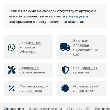
Если в наличии на складах отсутствует артикул в
нужном количестве —
уточните у менеджера
информацию о поступлении или аналогах.
Быстрая
Задайте нам
доставка
вопрос в
продукции по
WhatApp
РФ
Сервисное
Расширенная
обслуживание
гарантия
Системы скидок,
Официальный
лучшая цена
дилер ЗУБР
Описание
Характеристики
Отзывы
Вопрос
0