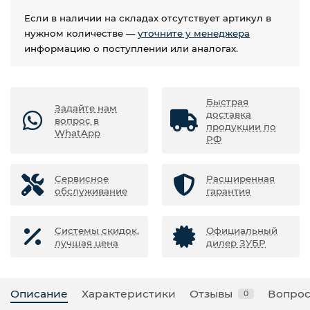
Если в наличии на складах отсутствует артикул в
нужном количестве —
уточните у менеджера
информацию о поступлении или аналогах.
Быстрая
Задайте нам
доставка
вопрос в
продукции по
WhatApp
РФ
Сервисное
Расширенная
обслуживание
гарантия
Системы скидок,
Официальный
лучшая цена
дилер ЗУБР
Описание
Характеристики
Отзывы
Вопрос
0