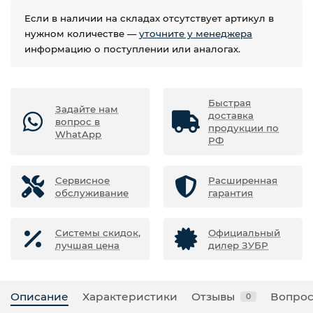
Если в наличии на складах отсутствует артикул в
нужном количестве —
уточните у менеджера
информацию о поступлении или аналогах.
Быстрая
Задайте нам
доставка
вопрос в
продукции по
WhatApp
РФ
Сервисное
Расширенная
обслуживание
гарантия
Системы скидок,
Официальный
лучшая цена
дилер ЗУБР
Описание
Характеристики
Отзывы
Вопрос
0