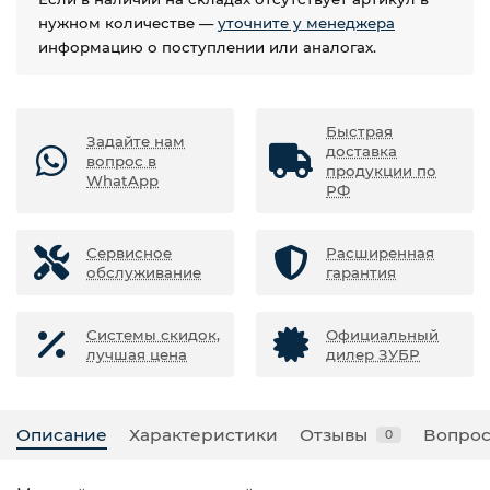
нужном количестве —
уточните у менеджера
информацию о поступлении или аналогах.
Быстрая
Задайте нам
доставка
вопрос в
продукции по
WhatApp
РФ
Сервисное
Расширенная
обслуживание
гарантия
Системы скидок,
Официальный
лучшая цена
дилер ЗУБР
Описание
Характеристики
Отзывы
Вопрос
0