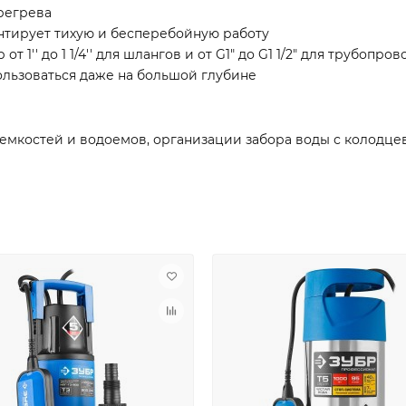
регрева
нтирует тихую и бесперебойную работу
'' до 1 1/4'' для шлангов и от G1″ до G1 1/2″ для трубопров
ользоваться даже на большой глубине
емкостей и водоемов, организации забора воды с колодцев,