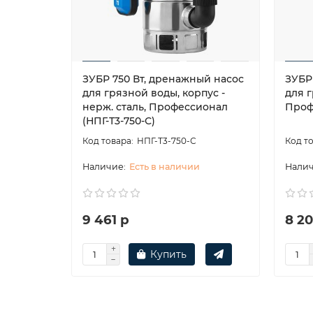
ЗУБР 750 Вт, дренажный насос
ЗУБР
для грязной воды, корпус -
для 
нерж. сталь, Профессионал
Проф
(НПГ-Т3-750-С)
НПГ-Т3-750-С
Есть в наличии
9 461 р
8 20
Купить