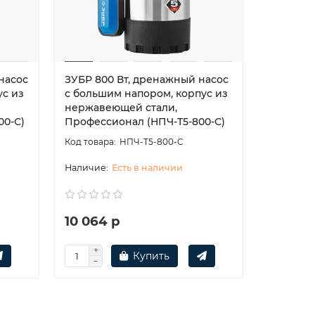
насос
ЗУБР 800 Вт, дренажный насос
ЗУБР 250
ус из
с большим напором, корпус из
с миним
нержавеющей стали,
откачки 
00-С)
Профессионал (НПЧ-Т5-800-С)
НПЧ-Т5-800-С
Есть в наличии
10 064 р
3 281 р
Купить