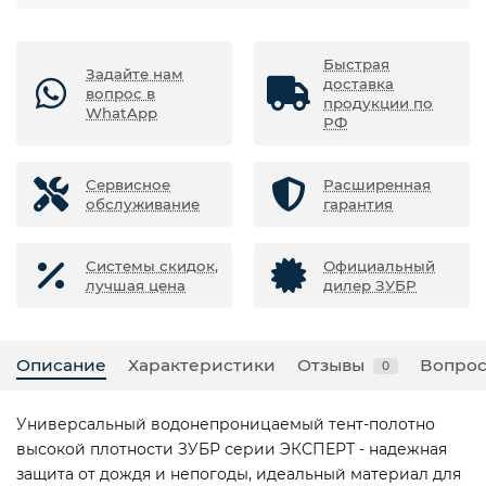
Быстрая
Задайте нам
доставка
вопрос в
продукции по
WhatApp
РФ
Сервисное
Расширенная
обслуживание
гарантия
Системы скидок,
Официальный
лучшая цена
дилер ЗУБР
Описание
Характеристики
Отзывы
Вопрос
0
Универсальный водонепроницаемый тент-полотно
высокой плотности ЗУБР серии ЭКСПЕРТ - надежная
защита от дождя и непогоды, идеальный материал для