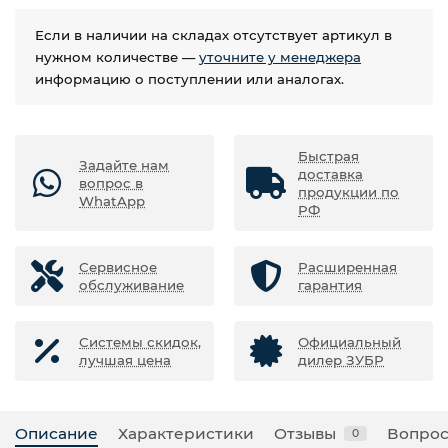
Если в наличии на складах отсутствует артикул в
нужном количестве —
уточните у менеджера
информацию о поступлении или аналогах.
Быстрая
Задайте нам
доставка
вопрос в
продукции по
WhatApp
РФ
Сервисное
Расширенная
обслуживание
гарантия
Системы скидок,
Официальный
лучшая цена
дилер ЗУБР
Описание
Характеристики
Отзывы
Вопрос
0