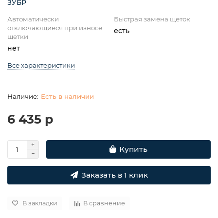
ЗУБР
Автоматически
Быстрая замена щеток
отключающиеся при износе
есть
щетки
нет
Все характеристики
Есть в наличии
6 435 р
Купить
Заказать в 1 клик
В закладки
В сравнение