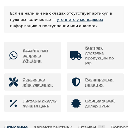
Если в наличии на складах отсутствует артикул в
нужном количестве —
уточните у менеджера
информацию о поступлении или аналогах.
Быстрая
Задайте нам
доставка
вопрос в
продукции по
WhatApp
РФ
Сервисное
Расширенная
обслуживание
гарантия
Системы скидок,
Официальный
лучшая цена
дилер ЗУБР
Описание
Характеристики
Отзывы
Вопрос
0