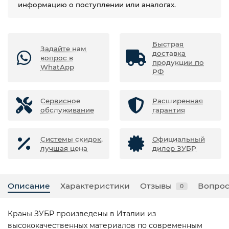
информацию о поступлении или аналогах.
Быстрая
Задайте нам
доставка
вопрос в
продукции по
WhatApp
РФ
Сервисное
Расширенная
обслуживание
гарантия
Системы скидок,
Официальный
лучшая цена
дилер ЗУБР
Описание
Характеристики
Отзывы
Вопрос
0
Краны ЗУБР произведены в Италии из
высококачественных материалов по современным