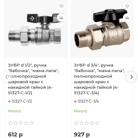
ЗУБР d 1/2″, ручка
ЗУБР d 3/4″, ручка
″бабочка″, ″мама-папа″,
″бабочка″, ″мама-папа″,
полнопроходной
полнопроходной
шаровой кран с
шаровой кран с
накидной гайкой (4-
накидной гайкой (4-
51327-C-1/2)
51327-C-3/4)
4-51327-C-1/2
4-51327-C-3/4
Много
Много
612 р
927 р