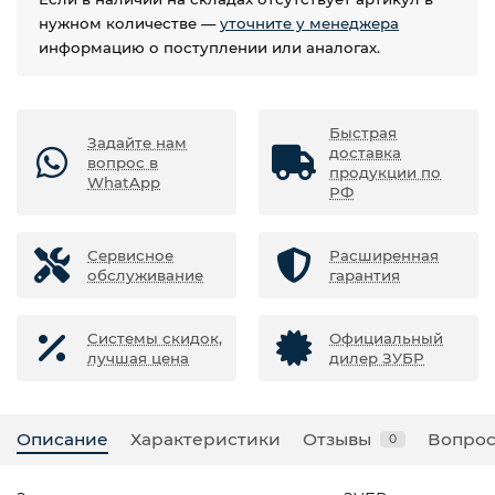
нужном количестве —
уточните у менеджера
информацию о поступлении или аналогах.
Быстрая
Задайте нам
доставка
вопрос в
продукции по
WhatApp
РФ
Сервисное
Расширенная
обслуживание
гарантия
Системы скидок,
Официальный
лучшая цена
дилер ЗУБР
Описание
Характеристики
Отзывы
Вопрос
0