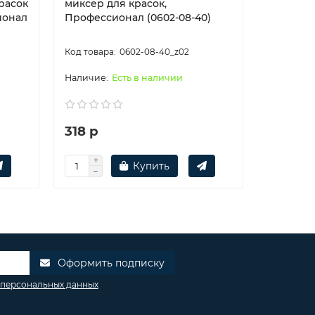
расок
миксер для красок,
миксер д
ионал
Профессионал (0602-08-40)
Професс
0602-08-40_z02
Есть в наличии
318 р
320 р
Купить
Оформить подписку
 персональных данных