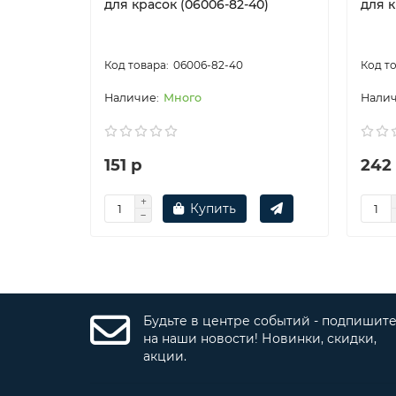
для красок (06006-82-40)
для к
06006-82-40
Много
151 р
242
Купить
Будьте в центре событий - подпишит
на наши новости! Новинки, скидки,
акции.