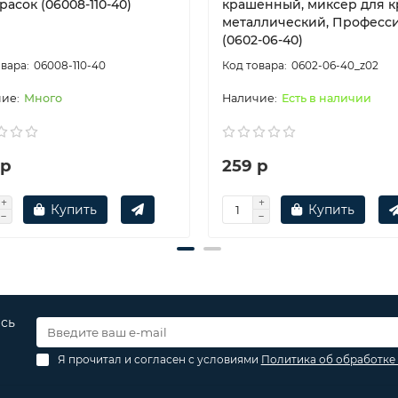
расок (06008-110-40)
крашенный, миксер для к
металлический, Професс
(0602-06-40)
06008-110-40
0602-06-40_z02
Много
Есть в наличии
 р
259 р
Купить
Купить
есь
Я прочитал и согласен с условиями
Политика об обработке