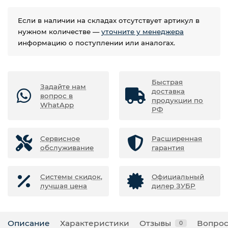
Если в наличии на складах отсутствует артикул в
нужном количестве —
уточните у менеджера
информацию о поступлении или аналогах.
Быстрая
Задайте нам
доставка
вопрос в
продукции по
WhatApp
РФ
Сервисное
Расширенная
обслуживание
гарантия
Системы скидок,
Официальный
лучшая цена
дилер ЗУБР
Описание
Характеристики
Отзывы
Вопрос
0