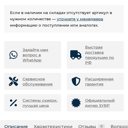
Если в наличии на складах отсутствует артикул в
нужном количестве —
уточните у менеджера
информацию о поступлении или аналогах.
Быстрая
Задайте нам
доставка
вопрос в
продукции по
WhatApp
РФ
Сервисное
Расширенная
обслуживание
гарантия
Системы скидок,
Официальный
лучшая цена
дилер ЗУБР
Описание
Характеристики
Отзывы
Вопрос
0