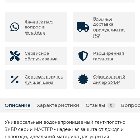
Быстрая
Задайте нам
доставка
вопрос в
продукции по
WhatApp
РФ
Сервисное
Расширенная
обслуживание
гарантия
Системы скидок,
Официальный
лучшая цена
дилер ЗУБР
Описание
Характеристики
Отзывы
Вопрос
0
Универсальный водонепроницаемый тент-полотно
ЗУБР серии МАСТЕР - надежная защита от дождя и
непогоды, идеальный материал для укрытия