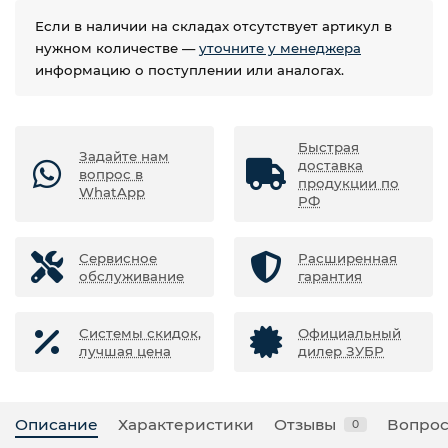
Если в наличии на складах отсутствует артикул в
нужном количестве —
уточните у менеджера
информацию о поступлении или аналогах.
Быстрая
Задайте нам
доставка
вопрос в
продукции по
WhatApp
РФ
Сервисное
Расширенная
обслуживание
гарантия
Системы скидок,
Официальный
лучшая цена
дилер ЗУБР
Описание
Характеристики
Отзывы
Вопрос
0