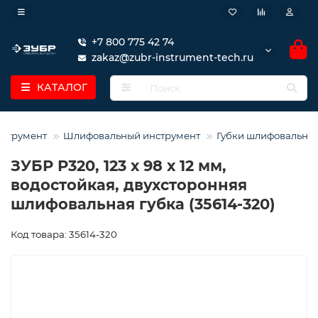
+7 800 775 42 74
zakaz@zubr-instrument-tech.ru
КАТАЛОГ
нструмент
Шлифовальный инструмент
Губки шлифовальны
ЗУБР Р320, 123 х 98 х 12 мм,
водостойкая, двухсторонняя
шлифовальная губка (35614-320)
Код товара: 35614-320