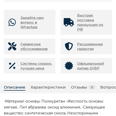
Быстрая
Задайте нам
доставка
вопрос в
продукции по
WhatApp
РФ
Сервисное
Расширенная
обслуживание
гарантия
Системы скидок,
Официальный
лучшая цена
дилер ЗУБР
Описание
Характеристики
Отзывы
Вопрос
0
-Материал основы: Полиуретан -Жесткость основы:
мягкая, -Тип абразива: оксид алюминия, -Связующее
вещество: синтетическая смола, Неоспоримыми