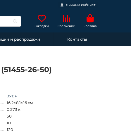
Личный кабинет
Закладки
Сравнение
Корзина
кции и распродажи
Контакты
(51455-26-50)
ЗУБР
16.2×8.1×16 см
0.273 кг
50
10
120