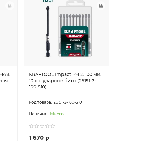
НАЯ,
KRAFTOOL Impact PH 2, 100 мм,
KRAFTOOL
 для
10 шт, ударные биты (26191-2-
10 шт, у
100-S10)
100-S10)
26191-2-100-S10
Много
1 670 р
1 670 р