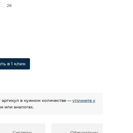
26
ть в 1 клик
ет артикул в нужном количестве —
уточните у
 или аналогах.
Системы
Официальны