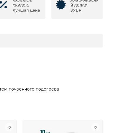
скидок,
й дилер
лучшая цена
ЗУБР
стем почвенного подогрева