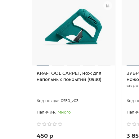
KRAFTOOL CARPET, нож для
ЗУБР
напольных покрытий (0930)
ножо
сыро
0930_z03
Много
450 р
3 85