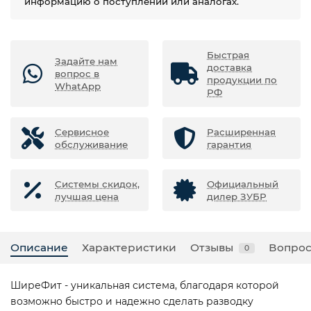
информацию о поступлении или аналогах.
Быстрая
Задайте нам
доставка
вопрос в
продукции по
WhatApp
РФ
Сервисное
Расширенная
обслуживание
гарантия
Системы скидок,
Официальный
лучшая цена
дилер ЗУБР
Описание
Характеристики
Отзывы
Вопрос
0
ШиреФит - уникальная система, благодаря которой
возможно быстро и надежно сделать разводку