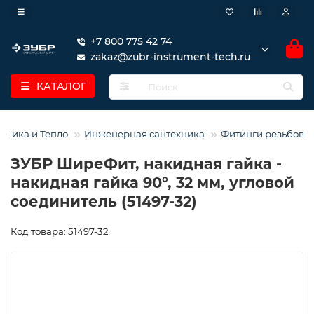
+7 800 775 42 74
zakaz@zubr-instrument-tech.ru
КАТАЛОГ
хника и Тепло
Инженерная сантехника
Фитинги резьбовы
ЗУБР ШиреФит, накидная гайка -
накидная гайка 90°, 32 мм, угловой
соединитель (51497-32)
Код товара: 51497-32