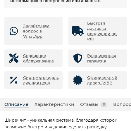
информацию о поступлении или аналогах.
Быстрая
Задайте нам
доставка
вопрос в
продукции по
WhatApp
РФ
Сервисное
Расширенная
обслуживание
гарантия
Системы скидок,
Официальный
лучшая цена
дилер ЗУБР
Описание
Характеристики
Отзывы
Вопрос
0
ШиреФит - уникальная система, благодаря которой
возможно быстро и надежно сделать разводку