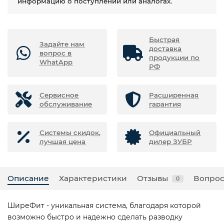
информацию о поступлении или аналогах.
Быстрая
Задайте нам
доставка
вопрос в
продукции по
WhatApp
РФ
Сервисное
Расширенная
обслуживание
гарантия
Системы скидок,
Официальный
лучшая цена
дилер ЗУБР
Описание
Характеристики
Отзывы
Вопрос
0
ШиреФит - уникальная система, благодаря которой
возможно быстро и надежно сделать разводку