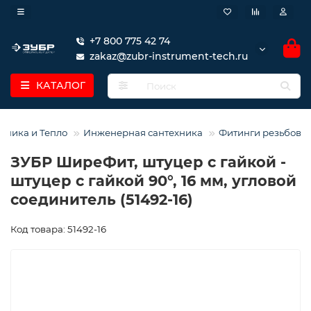
+7 800 775 42 74
zakaz@zubr-instrument-tech.ru
КАТАЛОГ
хника и Тепло
Инженерная сантехника
Фитинги резьбовы
ЗУБР ШиреФит, штуцер с гайкой -
штуцер с гайкой 90°, 16 мм, угловой
соединитель (51492-16)
Код товара: 51492-16