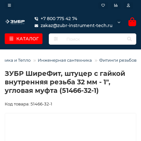
+7 800 775 42 74
zakaz@zubr-instrument-tech.ru
КАТАЛОГ
хника и Тепло
Инженерная сантехника
Фитинги резьбовы
ЗУБР ШиреФит, штуцер с гайкой
внутренняя резьба 32 мм - 1″,
угловая муфта (51466-32-1)
Код товара: 51466-32-1