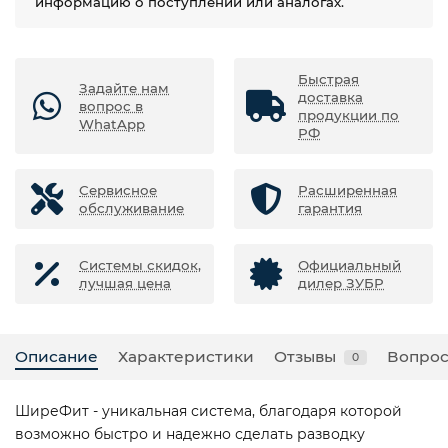
информацию о поступлении или аналогах.
Быстрая
Задайте нам
доставка
вопрос в
продукции по
WhatApp
РФ
Сервисное
Расширенная
обслуживание
гарантия
Системы скидок,
Официальный
лучшая цена
дилер ЗУБР
Описание
Характеристики
Отзывы
Вопрос
0
ШиреФит - уникальная система, благодаря которой
возможно быстро и надежно сделать разводку