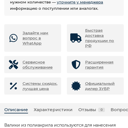
нужном количестве —
уточните у менеджера
информацию о поступлении или аналогах.
Быстрая
Задайте нам
доставка
вопрос в
продукции по
WhatApp
РФ
Сервисное
Расширенная
обслуживание
гарантия
Системы скидок,
Официальный
лучшая цена
дилер ЗУБР
Описание
Характеристики
Отзывы
Вопрос
0
Валики из полиакрила используются для нанесения