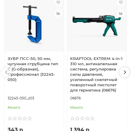
ЗУБР ПCС-50, 50 мм,
KRAFTOOL EXTREM 4-in-1
чугунная струбцина тип
310 мл, антикапельная
С (G-образная),
система, регулировка
Профессионал (32245-
силы давления,
050)
усиленный скелетный
поворотный пистолет
для герметика (06676)
32245-050_z03
06676
Много
Много
343 р
1 394 р