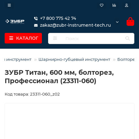
+7 800 775 42 74
zakaz@zubr-instrument-tech.ru
КАТАЛОГ
ой инструмент
Шарнирно-губцевый инструмент
Болторез
ЗУБР Титан, 600 мм, болторез,
Профессионал (23311-060)
Код товара: 23311-060_z02