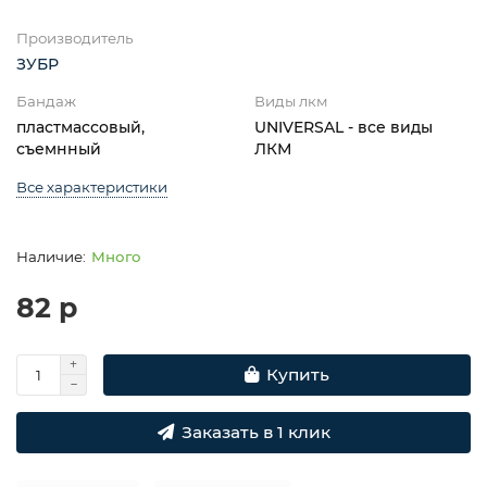
Производитель
ЗУБР
Бандаж
Виды лкм
пластмассовый,
UNIVERSAL - все виды
съемнный
ЛКМ
Все характеристики
Много
82 р
Купить
Заказать в 1 клик