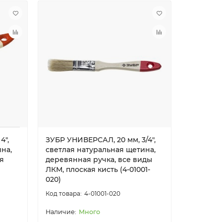
4″,
ЗУБР УНИВЕРСАЛ, 20 мм, 3/4″,
ЗУБР УНИ
на,
светлая натуральная щетина,
светлая 
я
деревянная ручка, все виды
деревян
ЛКМ, плоская кисть (4-01001-
ЛКМ, пло
020)
025)
4-01001-020
Много