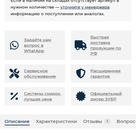
Если в наличии на складах отсутствует артикул в
нужном количестве —
уточните у менеджера
информацию о поступлении или аналогах.
Быстрая
Задайте нам
доставка
вопрос в
продукции по
WhatApp
РФ
Сервисное
Расширенная
обслуживание
гарантия
Системы скидок,
Официальный
лучшая цена
дилер ЗУБР
Описание
Характеристики
Отзывы
Вопрос
1