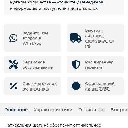
нужном количестве —
уточните у менеджера
информацию о поступлении или аналогах.
Быстрая
Задайте нам
доставка
вопрос в
продукции по
WhatApp
РФ
Сервисное
Расширенная
обслуживание
гарантия
Системы скидок,
Официальный
лучшая цена
дилер ЗУБР
Описание
Характеристики
Отзывы
Вопрос
0
Натуральная щетина обеспечит оптимальное