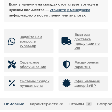
Если в наличии на складах отсутствует артикул в
нужном количестве —
уточните у менеджера
информацию о поступлении или аналогах.
Быстрая
Задайте нам
доставка
вопрос в
продукции по
WhatApp
РФ
Сервисное
Расширенная
обслуживание
гарантия
Системы скидок,
Официальный
лучшая цена
дилер ЗУБР
Описание
Характеристики
Отзывы
Вопрос
0