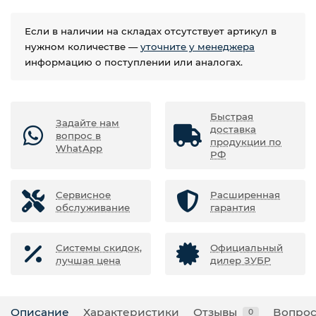
Если в наличии на складах отсутствует артикул в
нужном количестве —
уточните у менеджера
информацию о поступлении или аналогах.
Быстрая
Задайте нам
доставка
вопрос в
продукции по
WhatApp
РФ
Сервисное
Расширенная
обслуживание
гарантия
Системы скидок,
Официальный
лучшая цена
дилер ЗУБР
Описание
Характеристики
Отзывы
Вопрос
0