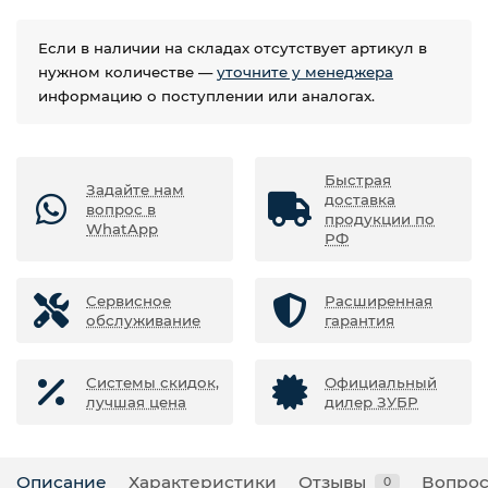
Если в наличии на складах отсутствует артикул в
нужном количестве —
уточните у менеджера
информацию о поступлении или аналогах.
Быстрая
Задайте нам
доставка
вопрос в
продукции по
WhatApp
РФ
Сервисное
Расширенная
обслуживание
гарантия
Системы скидок,
Официальный
лучшая цена
дилер ЗУБР
Описание
Характеристики
Отзывы
Вопрос
0