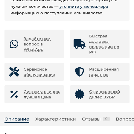
нужном количестве —
уточните у менеджера
информацию о поступлении или аналогах.
Быстрая
Задайте нам
доставка
вопрос в
продукции по
WhatApp
РФ
Сервисное
Расширенная
обслуживание
гарантия
Системы скидок,
Официальный
лучшая цена
дилер ЗУБР
Описание
Характеристики
Отзывы
Вопрос
0